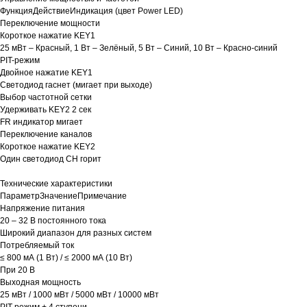
ФункцияДействиеИндикация (цвет Power LED)
Переключение мощности
Короткое нажатие KEY1
25 мВт – Красный, 1 Вт – Зелёный, 5 Вт – Синий, 10 Вт – Красно-синий
PIT-режим
Двойное нажатие KEY1
Светодиод гаснет (мигает при выходе)
Выбор частотной сетки
Удерживать KEY2 2 сек
FR индикатор мигает
Переключение каналов
Короткое нажатие KEY2
Один светодиод CH горит
Технические характеристики
ПараметрЗначениеПримечание
Напряжение питания
20 – 32 В постоянного тока
Широкий диапазон для разных систем
Потребляемый ток
≤ 800 мА (1 Вт) / ≤ 2000 мА (10 Вт)
При 20 В
Выходная мощность
25 мВт / 1000 мВт / 5000 мВт / 10000 мВт