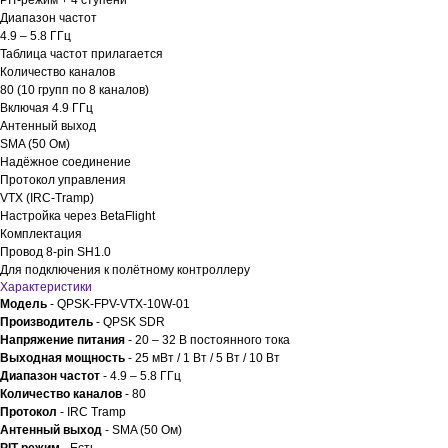
PIT-режим + 4 ступени
Диапазон частот
4.9 – 5.8 ГГц
Таблица частот прилагается
Количество каналов
80 (10 групп по 8 каналов)
Включая 4.9 ГГц
Антенный выход
SMA (50 Ом)
Надёжное соединение
Протокол управления
VTX (IRC-Tramp)
Настройка через BetaFlight
Комплектация
Провод 8-pin SH1.0
Для подключения к полётному контроллеру
Характеристики
Модель
- QPSK-FPV-VTX-10W-01
Производитель
- QPSK SDR
Напряжение питания
- 20 – 32 В постоянного тока
Выходная мощность
- 25 мВт / 1 Вт / 5 Вт / 10 Вт
Диапазон частот
- 4.9 – 5.8 ГГц
Количество каналов
- 80
Протокол
- IRC Tramp
Антенный выход
- SMA (50 Ом)