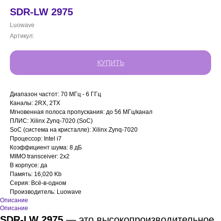
SDR-LW 2975
Luowave
Артикул:
КУПИТЬ
Диапазон частот: 70 МГц - 6 ГГц
Каналы: 2RX, 2TX
Мгновенная полоса пропускания: до 56 МГц/канал
ПЛИС: Xilinx Zynq-7020 (SoC)
SoC (система на кристалле): Xilinx Zynq-7020
Процессор: Intel i7
Коэффициент шума: 8 дБ
MIMO transceiver: 2x2
В корпусе: да
Память: 16,020 Kb
Серия: Всё-в-одном
Производитель: Luowave
Описание
Описание
SDR-LW 2975
— это высокопроизводительное