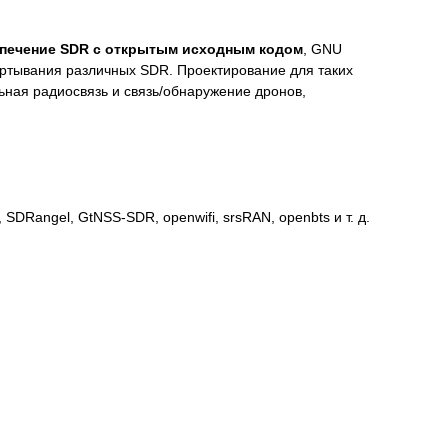
печение SDR с открытым исходным кодом
, GNU
вертывания различных SDR. Проектирование для таких
ьная радиосвязь и связь/обнаружение дронов,
DRangel, GtNSS-SDR, openwifi, srsRAN, openbts и т. д.