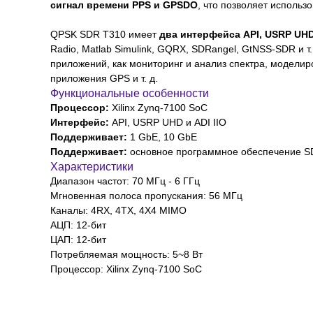
сигнал времени PPS и GPSDO
, что позволяет исполь
QPSK SDR T310 имеет
два интерфейса API, USRP UHD 
Radio, Matlab Simulink, GQRX, SDRangel, GtNSS-SDR и т
приложений, как мониторинг и анализ спектра, моделир
приложения GPS и т. д.
Функциональные особенности
Процессор:
Xilinx Zynq-7100 SoC
Интерфейс:
API, USRP UHD и ADI IIO
Поддерживает:
1 GbE, 10 GbE
Поддерживает:
основное программное обеспечение SDR
Характеристики
Диапазон частот: 70 МГц - 6 ГГц
Мгновенная полоса пропускания: 56 МГц
Каналы: 4RX, 4TX, 4X4 MIMO
АЦП: 12-бит
ЦАП: 12-бит
Потребляемая мощность: 5~8 Вт
Процессор: Xilinx Zynq-7100 SoC