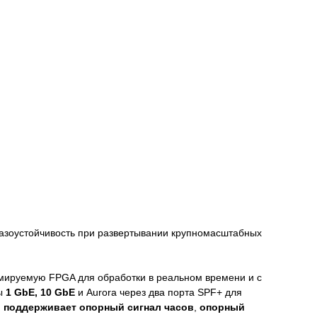
азоустойчивость при развертывании крупномасштабных
мируемую FPGA для обработки в реальном времени и с
сы
1 GbE, 10 GbE
и Aurora через два порта SPF+ для
и
поддерживает опорный сигнал часов
,
опорный