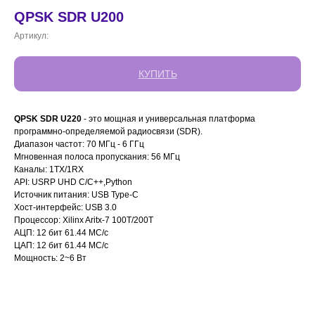
QPSK SDR U200
Артикул:
КУПИТЬ
QPSK SDR U220
- это мощная и универсальная платформа
программно-определяемой радиосвязи (SDR).
Диапазон частот: 70 МГц - 6 ГГц
Мгновенная полоса пропускания: 56 МГц
Каналы: 1TX/1RX
API: USRP UHD С/C++,Python
Источник питания: USB Type-C
Хост-интерфейс: USB 3.0
Процессор: Xilinx Aritx-7 100T/200T
АЦП: 12 бит 61.44 МС/с
ЦАП: 12 бит 61.44 МС/с
Мощность: 2~6 Вт