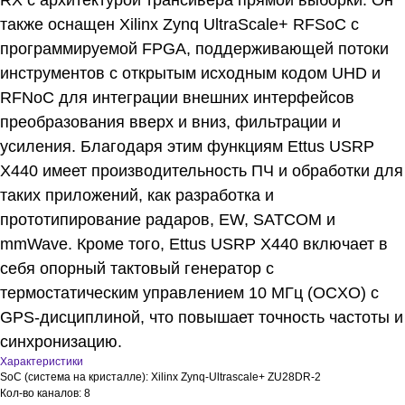
RX с архитектурой трансивера прямой выборки. Он
также оснащен Xilinx Zynq UltraScale+ RFSoC с
программируемой FPGA, поддерживающей потоки
инструментов с открытым исходным кодом UHD и
RFNoC для интеграции внешних интерфейсов
преобразования вверх и вниз, фильтрации и
усиления. Благодаря этим функциям Ettus USRP
X440 имеет производительность ПЧ и обработки для
таких приложений, как разработка и
прототипирование радаров, EW, SATCOM и
mmWave. Кроме того, Ettus USRP X440 включает в
себя опорный тактовый генератор с
термостатическим управлением 10 МГц (OCXO) с
GPS-дисциплиной, что повышает точность частоты и
синхронизацию.
Характеристики
SoC (система на кристалле): Xilinx Zynq-Ultrascale+ ZU28DR-2
Кол-во каналов: 8