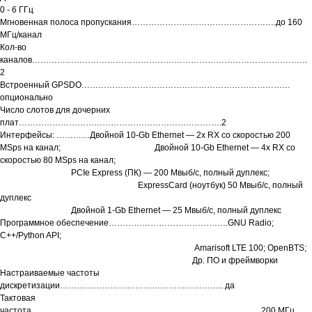
0 - 6 ГГц
Мгновенная полоса пропускания…………………………………………….до 160
МГц/канал
Кол-во
каналов………………………………………………………………………………………
2
Встроенный GPSDO…………………………………………………………………
опционально
Число слотов для дочерних
плат……………………………………………………………….2
Интерфейсы: …………Двойной 10-Gb Ethernet — 2x RX со скоростью 200
MSps на канал; Двойной 10-Gb Ethernet — 4x RX со
скоростью 80 MSps на канал;
PCIe Express (ПК) — 200 Мвыб/с, полный дуплекс;
ExpressCard (ноутбук) 50 Мвыб/с, полный
дуплекс
Двойной 1-Gb Ethernet — 25 Мвыб/с, полный дуплекс
Программное обеспечение…………………………………….GNU Radio;
C++/Python API;
Amarisoft LTE 100; OpenBTS;
Др. ПО и фреймворки
Настраиваемые частоты
дискретизации………………………………………………….. да
Тактовая
частота………………………………………………………………………..200 МГц