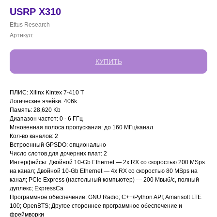
USRP X310
Ettus Research
Артикул:
КУПИТЬ
ПЛИС: Xilinx Kintex 7-410 T
Логические ячейки: 406k
Память: 28,620 Kb
Диапазон частот: 0 - 6 ГГц
Мгновенная полоса пропускания: до 160 МГц/канал
Кол-во каналов: 2
Встроенный GPSDO: опционально
Число слотов для дочерних плат: 2
Интерфейсы: Двойной 10-Gb Ethernet — 2x RX со скоростью 200 MSps
на канал; Двойной 10-Gb Ethernet — 4x RX со скоростью 80 MSps на
канал; PCIe Express (настольный компьютер) — 200 Мвыб/с, полный
дуплекс; ExpressCa
Программное обеспечение: GNU Radio; C++/Python API; Amarisoft LTE
100; OpenBTS; Другое стороннее программное обеспечение и
фреймворки