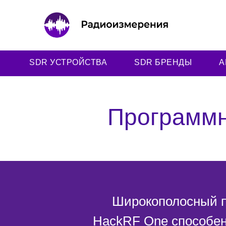
SDR УСТРОЙСТВА
SDR БРЕНДЫ
А
Программн
Широкополосный п
HackRF One способен 